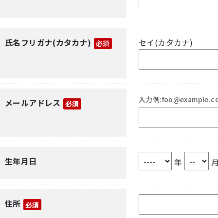
氏名フリガナ(カタカナ)
セイ(カタカナ)
必須
入力例:foo@example.c
メールアドレス
必須
生年月日
年
住所
必須