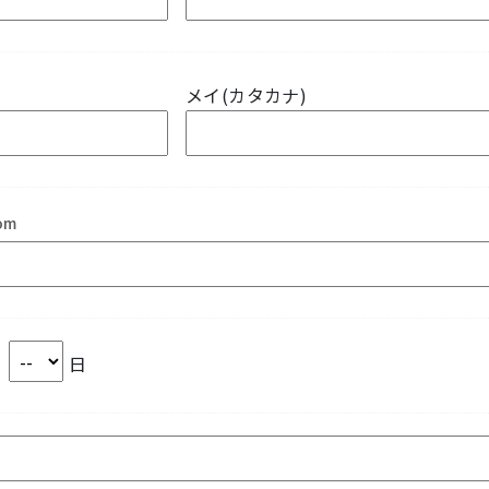
メイ(カタカナ)
om
月
日